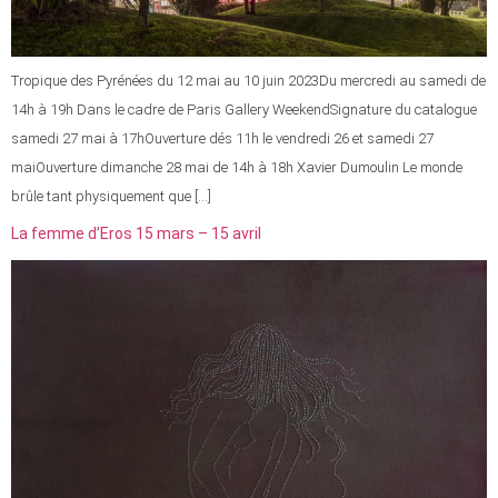
Tropique des Pyrénées du 12 mai au 10 juin 2023Du mercredi au samedi de
14h à 19h Dans le cadre de Paris Gallery WeekendSignature du catalogue
samedi 27 mai à 17hOuverture dés 11h le vendredi 26 et samedi 27
maiOuverture dimanche 28 mai de 14h à 18h Xavier Dumoulin Le monde
brûle tant physiquement que […]
La femme d’Eros 15 mars – 15 avril