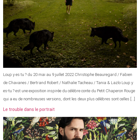
Loup y es tu ? du 20 mai au 9 juillet 2022 Christophe Beauregard / Fabien
de Chavanes / Bertrand Robert / Nathalie Tacheau / Tania & Lazlo Loup y
es-tu ? est une exposition inspirée du célèbre conte du Petit Chaperon Rouge
qui a eu de nombreuses versions, dont les deux plus célèbres sont celles […]
Le trouble dans le portrait