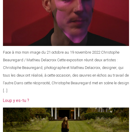
Face à moi mon image du 21 octobre au 19 novembre 2022 Christophe
Beauregard / Mathieu Delacroix Cette exposition réunit deux artistes :
Christophe Beauregard, photographe et Mathieu Delacroix, designer, qui
tous les deux ont réalisé, à cette occasion, des œuvres en échos au travail de
l’autre.Dans cette réciprocité, Christophe Beauregard met en scène le design
[…]
Loup y es-tu ?