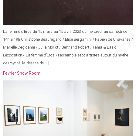
La femme d’Eros du 15 mars au 15 avril 2023 du mercredi au samedi de
14h à 19h Christophe Beauregard / Elise Bergamini / Fabien de Chavanes /
Marielle Degioanni / Julia Morlot / Bertrand Robert / Tania & Lazlo
L’exposition « La femme d’Eros » rassemble sept artistes autour du mythe
de Psyché, la déesse de […]
Fevrier Show Room