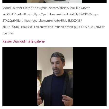
Maud Louvrier Clerc https://youtube.com/shorts/-auHkipY45M?
si=92oiE7ua4onRczcbhttps://youtube.com/shorts/aEHstSuCf24?si=yu-
ZTA22pi91Ecrthttps://youtube.com/shorts/RMJ8MOZ-NII?
si=Z6Tf0vmjL8ax8vkC Les entretiens Pour en savoir plus >> Maud Louvrier
Clerc >>
Xavier Dumoulin à la galerie