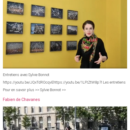
Entretiens avec Sylvie Bonnot
https://youtu.be/JQxTdROcqvEhttps://youtu.be/1LFtZtW8p7I Les entretiens
Pour en savoir plus >> Sylvie Bonnot >>
Fabien de Chavanes