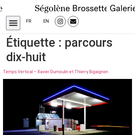
FR
EN
Étiquette :
parcours
dix-huit
Temps Vertical – Xavier Dumoulin et Thierry Bigaignon