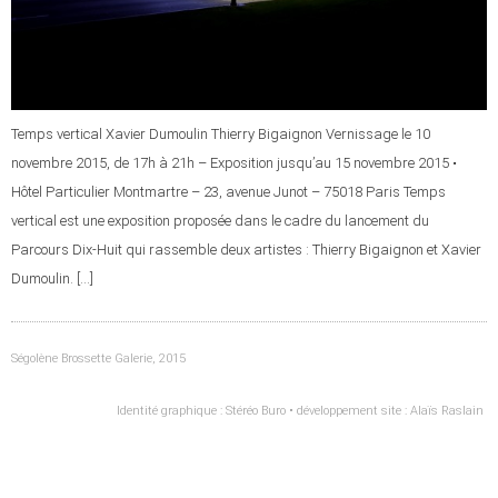
Temps vertical Xavier Dumoulin Thierry Bigaignon Vernissage le 10
novembre 2015, de 17h à 21h – Exposition jusqu’au 15 novembre 2015 •
Hôtel Particulier Montmartre – 23, avenue Junot – 75018 Paris Temps
vertical est une exposition proposée dans le cadre du lancement du
Parcours Dix-Huit qui rassemble deux artistes : Thierry Bigaignon et Xavier
Dumoulin. […]
Ségolène Brossette Galerie, 2015
Identité graphique : Stéréo Buro • développement site : Alaïs Raslain ​​